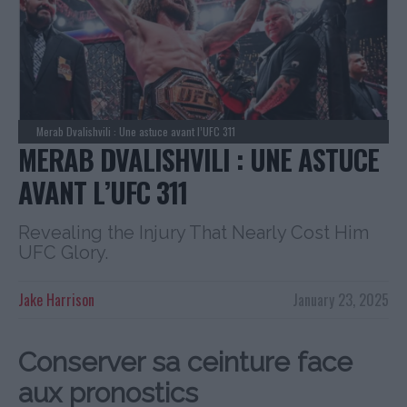
Merab Dvalishvili : Une astuce avant l’UFC 311
MERAB DVALISHVILI : UNE ASTUCE
AVANT L’UFC 311
Revealing the Injury That Nearly Cost Him
UFC Glory.
Jake Harrison
January 23, 2025
Conserver sa ceinture face
aux pronostics