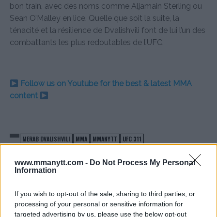
bon train, avec des noms comme Aljamain Sterling ou
Sean O’Malley en lice. Quelle que soit la suite, la
ténacité et la résilience de Dvalishvili font de lui l’un des
combattants les plus redoutables de l’UFC.
Follow us on Youtube for the best & latest MMA
content
MERAB DVALISHVILI
MMA
MMANYTT
UFC 311
LATEST NEWS
MERAB DVALISHVILI
MMA
UFC 311
www.mmanytt.com -
Do Not Process My Personal
Information
If you wish to opt-out of the sale, sharing to third parties, or
processing of your personal or sensitive information for
ARMAN TSARUKYAN
ARMAN TSARUKYAN: “HOW
targeted advertising by us, please use the below opt-out