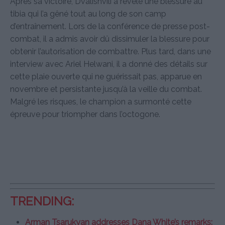
Après sa victoire, Dvalishvili a révélé une blessure au
tibia qui l’a gêné tout au long de son camp
d’entraînement. Lors de la conférence de presse post-
combat, il a admis avoir dû dissimuler la blessure pour
obtenir l’autorisation de combattre. Plus tard, dans une
interview avec Ariel Helwani, il a donné des détails sur
cette plaie ouverte qui ne guérissait pas, apparue en
novembre et persistante jusqu’à la veille du combat.
Malgré les risques, le champion a surmonté cette
épreuve pour triompher dans l’octogone.
TRENDING:
Arman Tsarukyan addresses Dana White’s remarks: