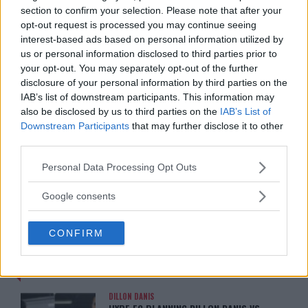
ADDRESSES DANA WHITE’S
CAN HE BE THE NEXT
section to confirm your selection. Please note that after your
REMARKS: “NOT SURPRISED”
CONTENDER?”
opt-out request is processed you may continue seeing
Jake Harrison
-
Jan 22, 2025
Jake Harrison
-
Jan 23, 2025
interest-based ads based on personal information utilized by
us or personal information disclosed to third parties prior to
your opt-out. You may separately opt-out of the further
disclosure of your personal information by third parties on the
IAB’s list of downstream participants. This information may
also be disclosed by us to third parties on the
IAB’s List of
Downstream Participants
that may further disclose it to other
third parties.
Please note that this website/app uses one or more Google
Personal Data Processing Opt Outs
services and may gather and store information including but
You must be
logged in
to post a comment.
not limited to your visit or usage behaviour. You may click to
Google consents
grant or deny consent to Google and its third-party tags to
use your data for below specified purposes in below Google
CONFIRM
consent section.
LATEST ARTICLES
TRENDING POSTS
DILLON DANIS